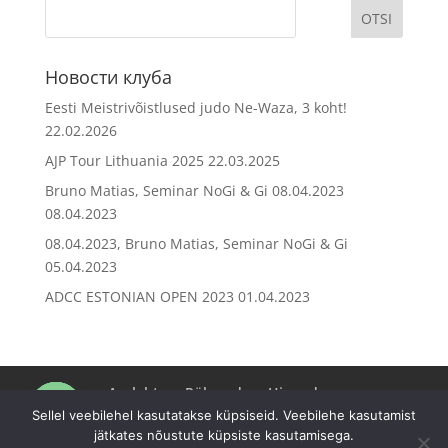
Новости клуба
Eesti Meistrivõistlused judo Ne-Waza, 3 koht!
22.02.2026
AJP Tour Lithuania 2025
22.03.2025
Bruno Matias, Seminar NoGi & Gi 08.04.2023
08.04.2023
08.04.2023, Bruno Matias, Seminar NoGi & Gi
05.04.2023
ADCC ESTONIAN OPEN 2023
01.04.2023
Avaleht
Rühmad
Hinnad
Online Messenger
Registreerimine
Kontakt
Uudised
Sellel veebilehel kasutatakse küpsiseid. Veebilehe kasutamist
jätkates nõustute küpsiste kasutamisega.
Open