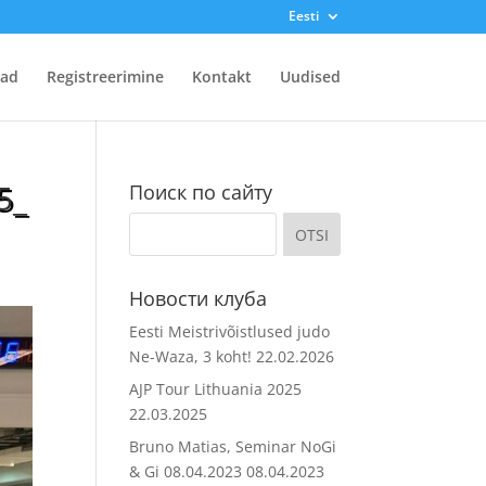
Eesti
ad
Registreerimine
Kontakt
Uudised
5_
Поиск по сайту
Новости клуба
Eesti Meistrivõistlused judo
Ne-Waza, 3 koht!
22.02.2026
AJP Tour Lithuania 2025
22.03.2025
Bruno Matias, Seminar NoGi
& Gi 08.04.2023
08.04.2023