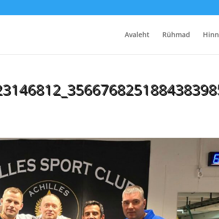
Avaleht
Rühmad
Hinn
23146812_356676825188438398