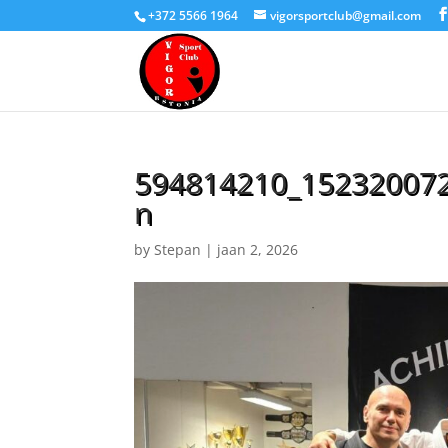
+372 5566 1964
vigorsportclub@gmail.com
594814210_15232007
n
by
Stepan
|
jaan 2, 2026