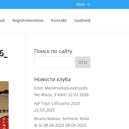
Eesti
ad
Registreerimine
Kontakt
Uudised
6_
Поиск по сайту
Новости клуба
Eesti Meistrivõistlused judo
Ne-Waza, 3 koht!
22.02.2026
AJP Tour Lithuania 2025
22.03.2025
Bruno Matias, Seminar NoGi
& Gi 08.04.2023
08.04.2023