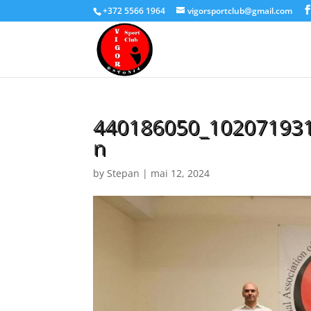
+372 5566 1964
vigorsportclub@gmail.com
440186050_10207193
n
by
Stepan
|
mai 12, 2024