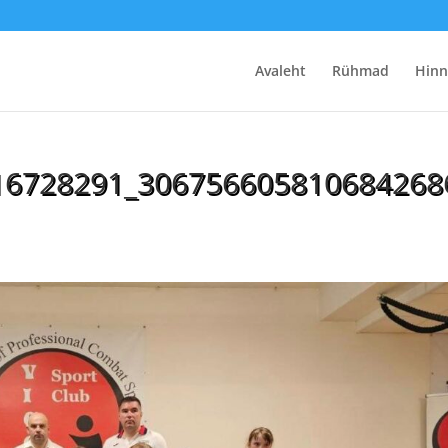
Avaleht
Rühmad
Hinn
16728291_306756605810684268