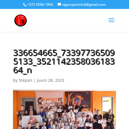
+372 5566 1964
vigorsportclub@gmail.com
336654665_73397736509
5133_3521142358036183
64_n
by
Stepan
|
juuni 28, 2023