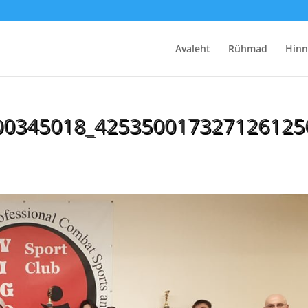
Avaleht
Rühmad
Hinn
00345018_425350017327126125