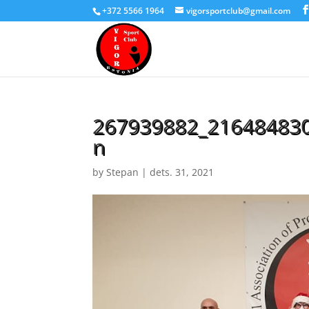
+372 5566 1964
vigorsportclub@gmail.com
267939882_21648483
n
by
Stepan
|
dets. 31, 2021