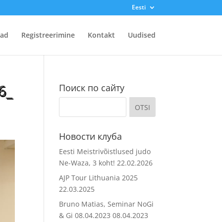
Eesti
ad
Registreerimine
Kontakt
Uudised
6_
Поиск по сайту
Новости клуба
Eesti Meistrivõistlused judo
Ne-Waza, 3 koht!
22.02.2026
AJP Tour Lithuania 2025
22.03.2025
Bruno Matias, Seminar NoGi
& Gi 08.04.2023
08.04.2023