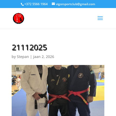
+372 5566 1964
vigorsportclub@gmail.com
21112025
by
Stepan
|
jaan 2, 2026