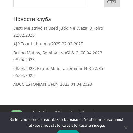
Новости клуба
Eesti Meistrivõistlused judo Ne-Waza, 3 koht!
22.02.2026
AJP Tour Lithuania 2025
22.03.2025
Bruno Matias, Seminar NoGi & Gi 08.04.2023
08.04.2023
08.04.2023, Bruno Matias, Seminar NoGi & Gi
05.04.2023
ADCC ESTONIAN OPEN 2023
01.04.2023
Avaleht
Rühmad
Hinnad
Online Messenger
Registreerimine
Kontakt
Uudised
Sellel veebilehel kasutatakse küpsiseid. Veebilehe kasutamist
jätkates nõustute küpsiste kasutamisega.
Open