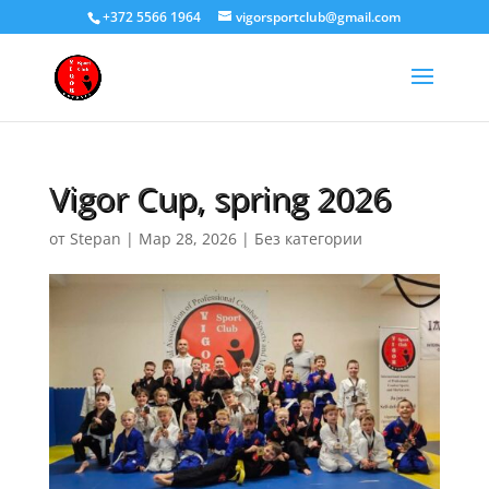
+372 5566 1964
vigorsportclub@gmail.com
Vigor Cup, spring 2026
от
Stepan
|
Мар 28, 2026
|
Без категории