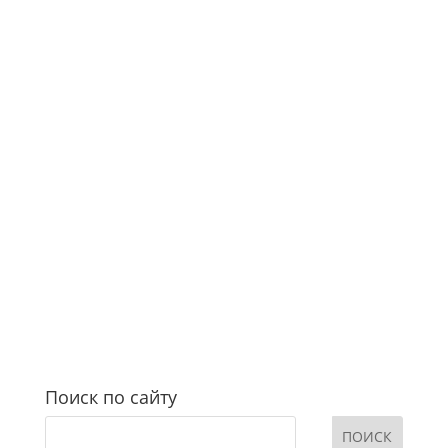
Поиск по сайту