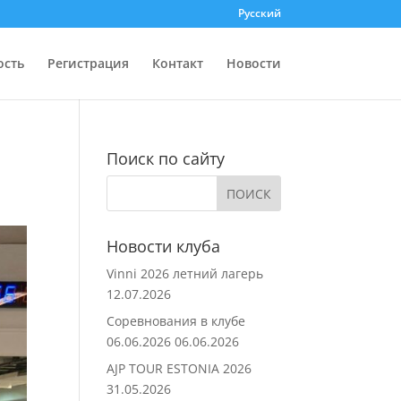
Русский
ость
Регистрация
Контакт
Новости
Поиск по сайту
Новости клуба
Vinni 2026 летний лагерь
12.07.2026
Соревнования в клубе
06.06.2026
06.06.2026
AJP TOUR ESTONIA 2026
31.05.2026