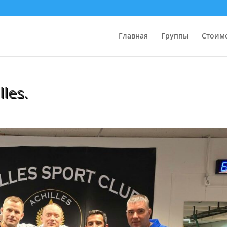
Главная
Группы
Стоим
les.