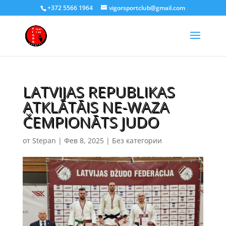
+372 5566 1964
vigorsportclub@gmail.com
LATVIJAS REPUBLIKAS
ATKLĀTĀIS NE-WAZA
ČEMPIONĀTS JUDO
от
Stepan
|
Фев 8, 2025
|
Без категории