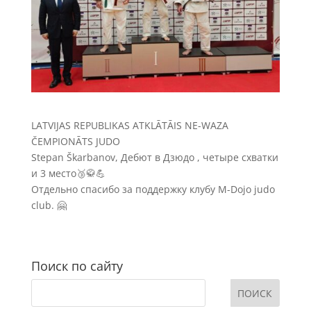
LATVIJAS REPUBLIKAS ATKLĀTĀIS NE-WAZA
ČEMPIONĀTS JUDO
Stepan Škarbanov, Дебют в Дзюдо , четыре схватки
и 3 место🥉🥋💪
Отдельно спасибо за поддержку клубу M-Dojo judo
club. 🤗
Поиск по сайту