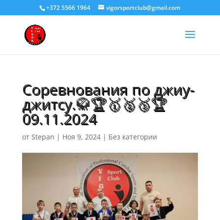
+372 5566 1964
vigorsportclub@gmail.com
Соревнования по джиу-
джитсу.🥋🏆🥇🥈🥉🏆
09.11.2024
от
Stepan
|
Ноя 9, 2024
|
Без категории