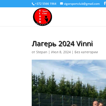
+372 5566 1964
vigorsportclub@gmail.com
Лагерь 2024 Vinni
от
Stepan
|
Июл 8, 2024
|
Без категории