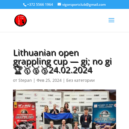
+372 5566 1964
vigorsportclub@gmail.com
Lithuanian open
grappling cup — gi; no gi
🏆🥇🥈🥉24.02.2024
от
Stepan
|
Фев 25, 2024
|
Без категории