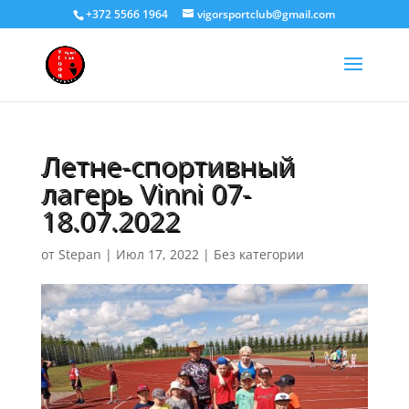
+372 5566 1964
vigorsportclub@gmail.com
Летне-спортивный
лагерь Vinni 07-
18.07.2022
от
Stepan
|
Июл 17, 2022
|
Без категории