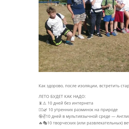
Как здорово, после изоляции, встретить ста
ЛЕТО БУДЕТ КАК НАДО:
📵⚠️ 10 дней без интернета
🤸‍♂️🌿 10 утренних разминок на природе
🤪✌️10 дней в мультиязычной среде — Англ
🔥🎭10 творческих (или развлекательных) ве