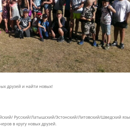
рых друзей и найти новых!
ийский/ Русский/Латышский/Эстонский/Литовский/Шведский яз
черов в кругу новых друзей.