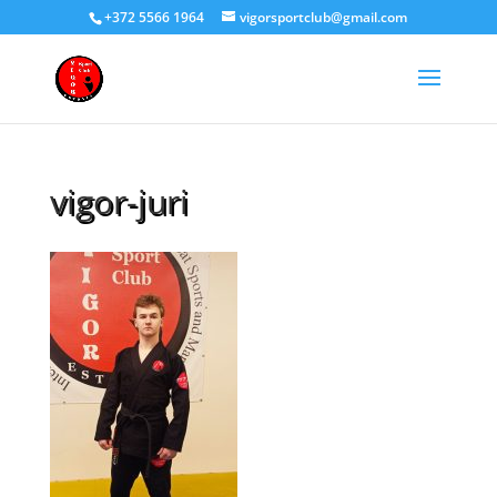
+372 5566 1964
vigorsportclub@gmail.com
vigor-juri